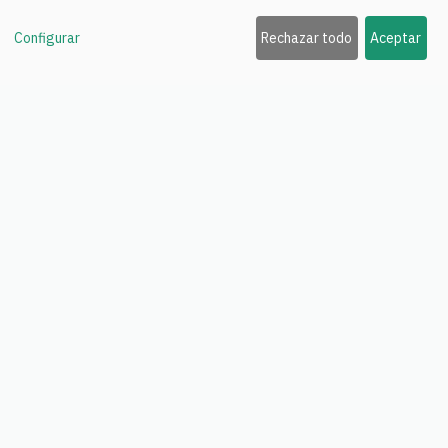
Funcionalidades
Configurar
Rechazar todo
Aceptar
Precios
Blog
Contacto
Legal
Aviso legal
Términos de Servicio
Privacidad RGPD