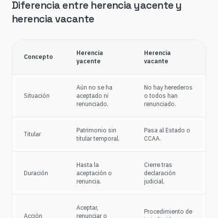
Diferencia entre herencia yacente y
herencia vacante
Herencia
Herencia
Concepto
yacente
vacante
Aún no se ha
No hay herederos
Situación
aceptado ni
o todos han
renunciado.
renunciado.
Patrimonio sin
Pasa al Estado o
Titular
titular temporal.
CCAA.
Hasta la
Cierre tras
Duración
aceptación o
declaración
renuncia.
judicial.
Aceptar,
Procedimiento de
Acción
renunciar o