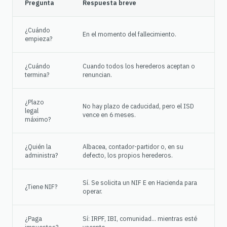
Pregunta
Respuesta breve
¿Cuándo
En el momento del fallecimiento.
empieza?
¿Cuándo
Cuando todos los herederos aceptan o
termina?
renuncian.
¿Plazo
No hay plazo de caducidad, pero el ISD
legal
vence en 6 meses.
máximo?
¿Quién la
Albacea, contador-partidor o, en su
administra?
defecto, los propios herederos.
Sí. Se solicita un NIF E en Hacienda para
¿Tiene NIF?
operar.
¿Paga
Sí: IRPF, IBI, comunidad… mientras esté