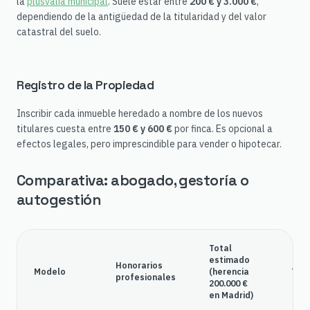
la
plusvalía municipal
. Suele estar entre
200 € y 3.000 €
,
dependiendo de la antigüedad de la titularidad y del valor
catastral del suelo.
Registro de la Propiedad
Inscribir cada inmueble heredado a nombre de los nuevos
titulares cuesta entre
150 € y 600 €
por finca. Es opcional a
efectos legales, pero imprescindible para vender o hipotecar.
Comparativa: abogado, gestoría o
autogestión
Total
estimado
Honorarios
Modelo
(herencia
Tie
profesionales
200.000 €
en Madrid)