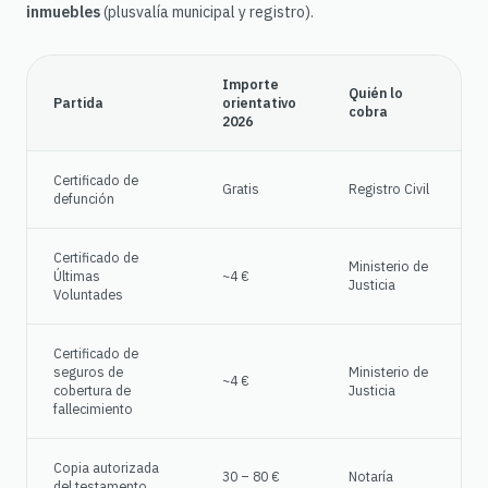
inmuebles
(plusvalía municipal y registro).
Importe
Quién lo
Partida
orientativo
cobra
2026
Certificado de
Gratis
Registro Civil
defunción
Certificado de
Ministerio de
Últimas
~4 €
Justicia
Voluntades
Certificado de
seguros de
Ministerio de
~4 €
cobertura de
Justicia
fallecimiento
Copia autorizada
30 – 80 €
Notaría
del testamento