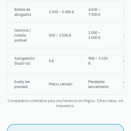
Bufete de
4.500 –
2.500 – 5.000 €
3 – 
abogados
7.500 €
Gestoría /
2.000 –
notaría
500 – 1.500 €
2 – 
3.500 €
puntual
3 – 
Autogestión
900 – 1.500
0 €
(cur
(hazlo tú)
€
apre
Everly (en
Pendiente
6 – 
Precio cerrado
preview)
lanzamiento
sem
Comparativa orientativa para una herencia sin litigios. Cifras netas, sin
impuestos.