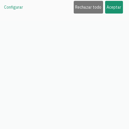
Configurar
Rechazar todo
Aceptar
Organiza tu legado y deja todo claro. Testamento online con
acompañamiento notarial, documentos clave y un espacio seguro
para tus deseos y tus bienes.
Everly no es asesoría legal. Ofrecemos información y conectamos con profesionales
colegiados cuando procede.